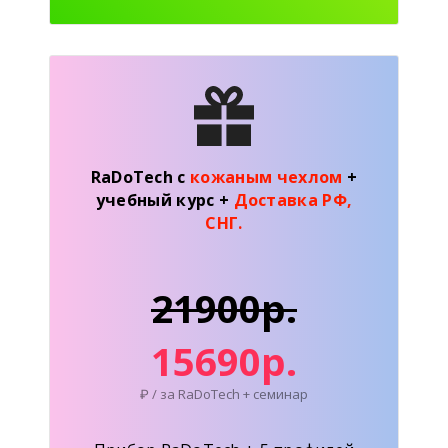
RaDoTech с
кожаным чехлом
+
учебный курс
+
Доставка РФ,
СНГ.
21900р.
15690р.
₽ / за RaDoTech + семинар