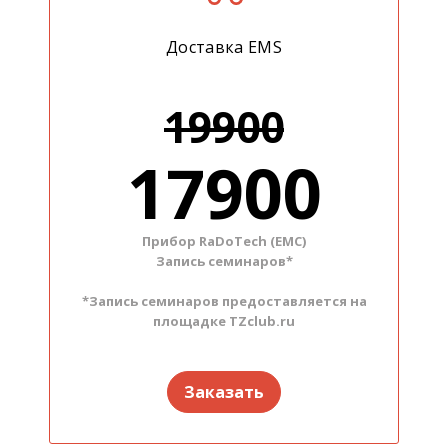
Доставка EMS
19900
17900
Прибор RaDoTech (ЕМС)
Запись семинаров*
*Запись семинаров предоставляется на
площадке TZclub.ru
Заказать