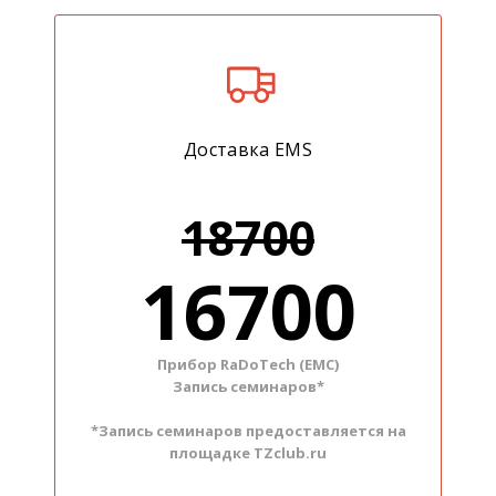
Доставка EMS
18700
16700
Прибор RaDoTech (ЕМС)
Запись семинаров*
*Запись семинаров предоставляется на
площадке TZclub.ru