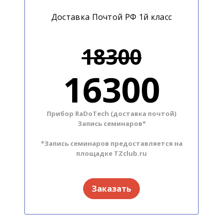
Доставка Почтой РФ 1й класс
18300
16300
Прибор RaDoTech (доставка почтой)
Запись семинаров*
*Запись семинаров предоставляется на
площадке TZclub.ru
Заказать