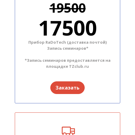
19500
17500
Прибор RaDoTech (доставка почтой)
Запись семинаров*
*Запись семинаров предоставляется на
площадке TZclub.ru
Заказать