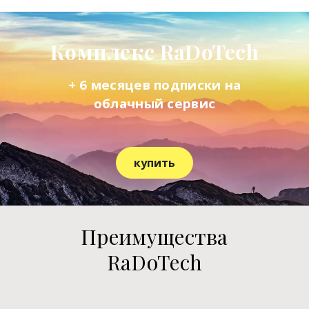
Комплекс RaDoTech
+ 6 месяцев подписки на
облачный сервис
купить
Преимущества
RaDoTech