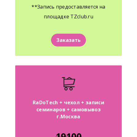
**Запись предоставляется на
площадке TZclub.ru
Заказать
RaDoTech + чехол + записи
семинаров + самовывоз
г.Москва
19100