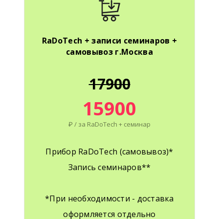
RaDoTech + записи семинаров +
самовывоз г.Москва
17900
15900
₽ / за RaDoTech + семинар
Прибор RaDoTech (самовывоз)*
Запись семинаров**
*При необходимости - доставка
оформляется отдельно